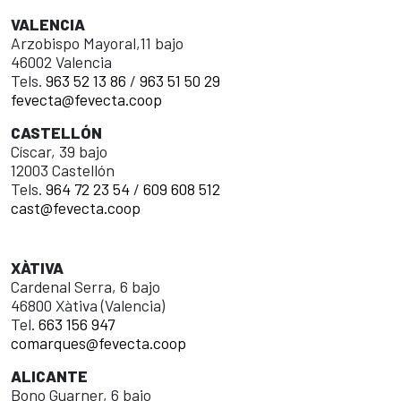
VALENCIA
Arzobispo Mayoral,11 bajo
46002 Valencia
Tels.
963 52 13 86
/
963 51 50 29
fevecta@fevecta.coop
CASTELLÓN
Císcar, 39 bajo
12003 Castellón
Tels.
964 72 23 54
/
609 608 512
cast@fevecta.coop
XÀTIVA
Cardenal Serra, 6 bajo
46800 Xàtiva (Valencia)
Tel.
663 156 947
comarques@fevecta.coop
ALICANTE
Bono Guarner, 6 bajo