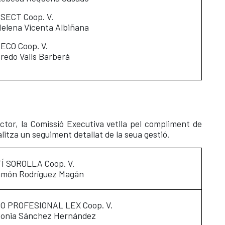
SECT Coop. V.
Helena Vicenta Albiñana
CO Coop. V.
fredo Valls Barberá
tor, la Comissió Executiva vetlla pel compliment de
alitza un seguiment detallat de la seua gestió.
Í SOROLLA Coop. V.
amón Rodríguez Magán
O PROFESIONAL LEX Coop. V.
Sonia Sánchez Hernández