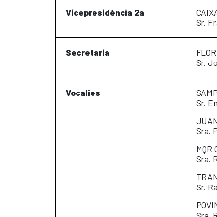
Vicepresidència 2a
CAIX
Sr. F
Secretaria
FLOR
Sr. J
Vocalies
SAMP
Sr. E
JUAN
Sra. 
MQR C
Sra. 
TRAN
Sr. R
POVIN
Sra. 