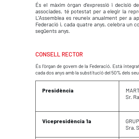
És el màxim òrgan d'expressió i decisió de
associades, té potestat per a elegir la repre
L'Assemblea es reuneix anualment per a apro
Federació i, cada quatre anys, celebra un co
següents anys.
CONSELL RECTOR
És l'òrgan de govern de la Federació. Està integr
cada dos anys amb la substitució del 50% dels s
Presidència
MART
Sr. R
Vicepresidència 1a
GRUP
Sra. 