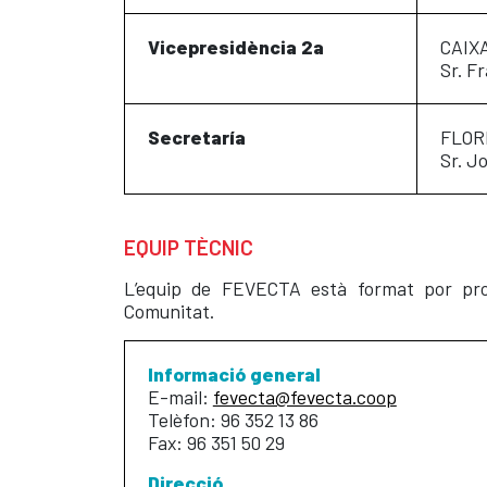
Vicepresidència 2a
CAIX
Sr. F
Secretaría
FLOR
Sr. J
EQUIP TÈCNIC
L’equip de FEVECTA està format por profe
Comunitat.
Informació general
E-mail:
fevecta@fevecta.coop
Telèfon: 96 352 13 86
Fax: 96 351 50 29
Direcció