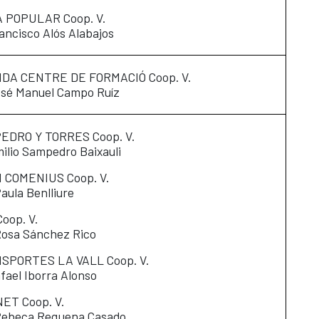
A POPULAR Coop. V.
rancisco Alós Alabajos
IDA CENTRE DE FORMACIÓ Coop. V.
osé Manuel Campo Ruíz
EDRO Y TORRES Coop. V.
milio Sampedro Baixauli
 COMENIUS Coop. V.
Paula Benlliure
oop. V.
Rosa Sánchez Rico
SPORTES LA VALL Coop. V.
afael Iborra Alonso
ET Coop. V.
Rebeca Requena Casado