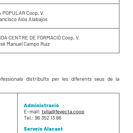
A POPULAR Coop. V.
rancisco Alós Alabajos
IDA CENTRE DE FORMACIÓ Coop. V.
osé Manuel Campo Ruíz
ssionals distribuïts per les diferents seus de la
Administració
E-mail:
tvila@fevecta.coop
Tel.: 96 352 13 86
Serveis Alacant