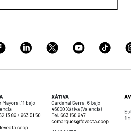
A
XÀTIVA
AV
 Mayoral,11 bajo
Cardenal Serra, 6 bajo
encia
46800 Xàtiva (Valencia)
Es
52 13 86
/
963 51 50
Tel.
663 156 947
fi
comarques@fevecta.coop
fevecta.coop