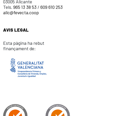
03005 Alicante
Tels.
965 13 38 53
/
609 610 253
alic@fevecta.coop
AVIS LEGAL
Esta pàgina ha rebut
finançament de: