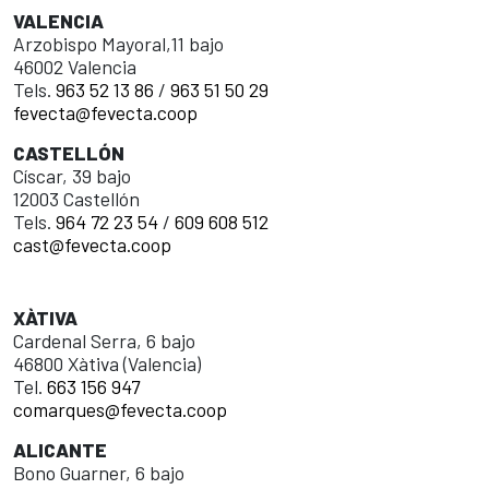
VALENCIA
Arzobispo Mayoral,11 bajo
46002 Valencia
Tels.
963 52 13 86
/
963 51 50 29
fevecta@fevecta.coop
CASTELLÓN
Císcar, 39 bajo
12003 Castellón
Tels.
964 72 23 54
/
609 608 512
cast@fevecta.coop
XÀTIVA
Cardenal Serra, 6 bajo
46800 Xàtiva (Valencia)
Tel.
663 156 947
comarques@fevecta.coop
ALICANTE
Bono Guarner, 6 bajo