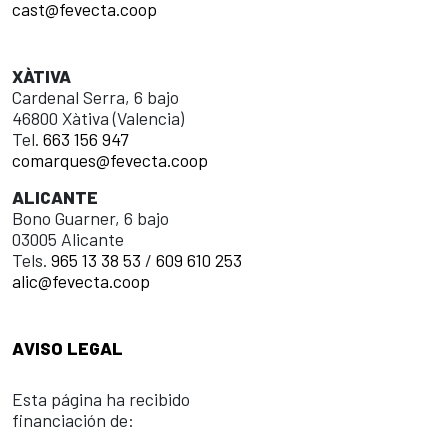
cast@fevecta.coop
XÀTIVA
Cardenal Serra, 6 bajo
46800 Xàtiva (Valencia)
Tel.
663 156 947
comarques@fevecta.coop
ALICANTE
Bono Guarner, 6 bajo
03005 Alicante
Tels.
965 13 38 53
/
609 610 253
alic@fevecta.coop
AVISO LEGAL
Esta página ha recibido
financiación de: