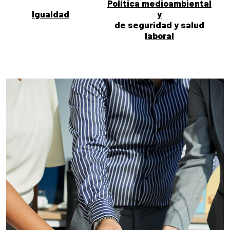
Política medioambiental
Igualdad
y
de seguridad y salud
laboral