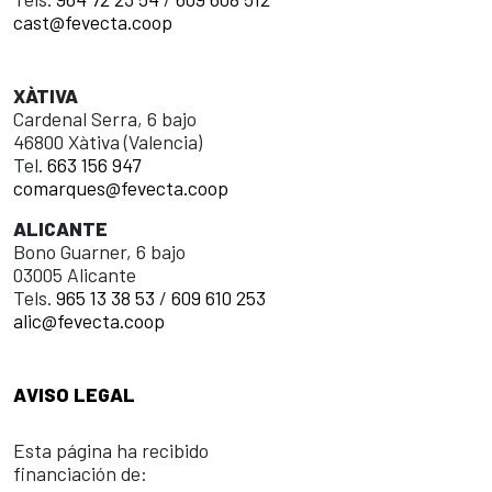
cast@fevecta.coop
XÀTIVA
Cardenal Serra, 6 bajo
46800 Xàtiva (Valencia)
Tel.
663 156 947
comarques@fevecta.coop
ALICANTE
Bono Guarner, 6 bajo
03005 Alicante
Tels.
965 13 38 53
/
609 610 253
alic@fevecta.coop
AVISO LEGAL
Esta página ha recibido
financiación de: