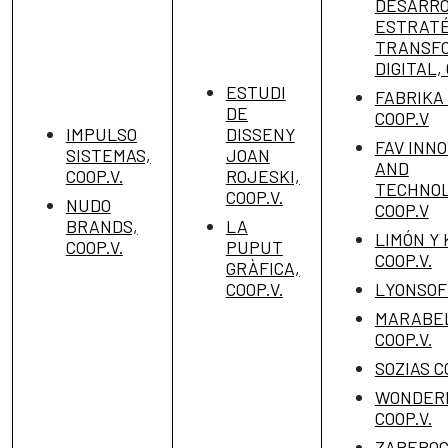
DESARR
ESTRATÉ
TRANSF
DIGITAL,
ESTUDI
FABRIKA
DE
COOP.V
IMPULSO
DISSENY
FAV INNO
SISTEMAS,
JOAN
AND
COOP.V.
ROJESKI,
TECHNOL
COOP.V.
NUDO
COOP.V
BRANDS,
LA
LIMÓN Y 
COOP.V.
PUPUT
COOP.V.
GRÀFICA,
COOP.V.
LYONSOFT
MARABE
COOP.V.
SOZIAS C
WONDER
COOP.V.
ZAPEROC