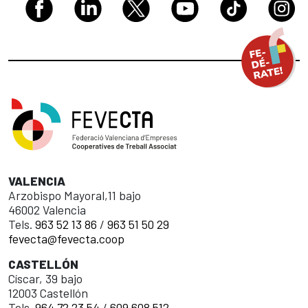
VALENCIA
Arzobispo Mayoral,11 bajo
46002 Valencia
Tels.
963 52 13 86
/
963 51 50 29
fevecta@fevecta.coop
CASTELLÓN
Císcar, 39 bajo
12003 Castellón
Tels.
964 72 23 54
/
609 608 512