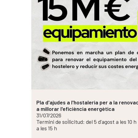
Emprendre en 6 Passos: Curs d'emprened
a grups emprenedors principiants
28/07/2026
Inscripció oberta i gratuïta