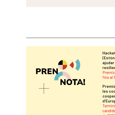
Hackat
(Estòn
ajudar
resili
Premis 
fins al
Premi
les coo
cooper
d'Euro
Termini
candida