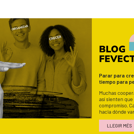
Parar para cre
tiempo para p
Muchas coopera
así sienten que
compromiso. Cas
hacia dónde va
LLEGIR MÉS