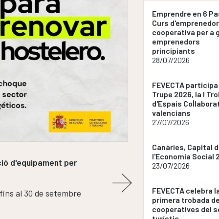
Emprendre en 6 P
Curs d'emprenedor
cooperativa per a 
emprenedors
principiants
28/07/2026
FEVECTA participa
Trupe 2026, la I Tr
d'Espais Col·labora
valencians
27/07/2026
Canàries, Capital 
l'Economia Social 
oria cooperativa per
23/07/2026
FEVECTA celebra l
primera trobada d
cooperatives del s
turístic