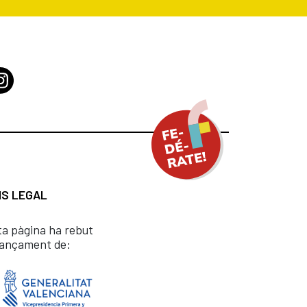
IS LEGAL
ta pàgina ha rebut
nançament de: