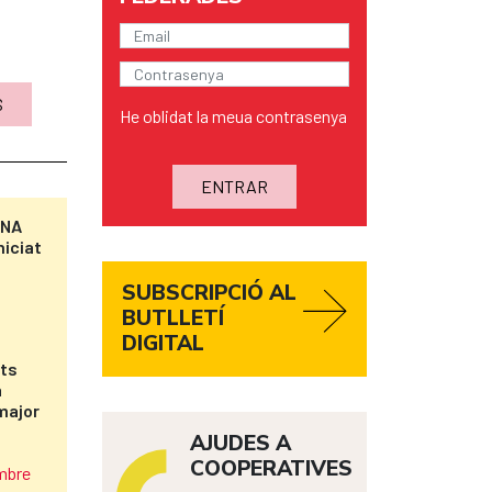
S
He oblidat la meua contrasenya
ENTRAR
ANA
niciat
SUBSCRIPCIÓ AL
BUTLLETÍ
DIGITAL
nts
a
major
AJUDES A
COOPERATIVES
embre