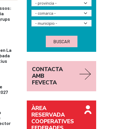
assos:
ia
grups
BUSCAR
 en La
obada
tius
CONTACTA
AMB
FEVECTA
de
2027
ÀREA
a
RESERVADA
e
COOPERATIVES
ector
FEDERADES