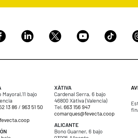
A
XÀTIVA
AV
 Mayoral,11 bajo
Cardenal Serra, 6 bajo
encia
46800 Xàtiva (Valencia)
Es
52 13 86
/
963 51 50
Tel.
663 156 947
fi
comarques@fevecta.coop
fevecta.coop
ALICANTE
LÓN
Bono Guarner, 6 bajo
 bajo
03005 Alicante