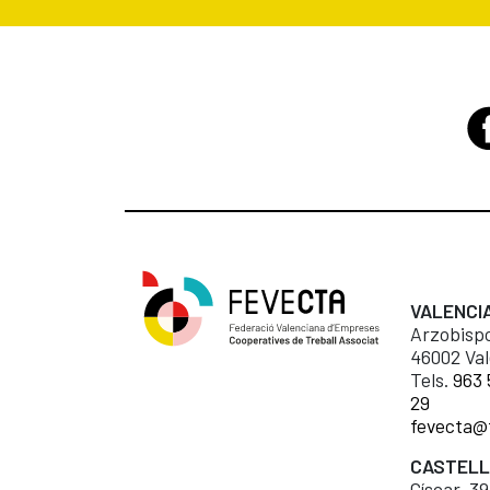
VALENCI
Arzobispo
46002 Val
Tels.
963 
29
fevecta@
CASTEL
Císcar, 39